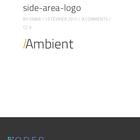
side-area-logo
BY
OMAR
13 FÉVRIER 2017
0 COMMENTS
0