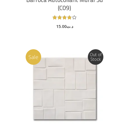
(C09)
Note
4.00
15.00
د.ت
sur
5
Out of
Sale
Stock
LIRE LA SUITE