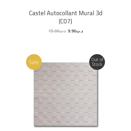
Castel Autocollant Mural 3d
(C07)
15.00
د.ت
9.90
د.ت
Out of
Sale
Stock
LIRE LA SUITE