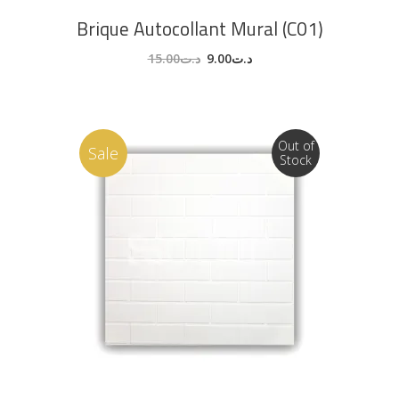
Brique Autocollant Mural (C01)
15.00
د.ت
9.00
د.ت
Out of
Sale
Stock
LIRE LA SUITE