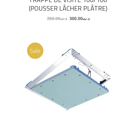
(POUSSER LÂCHER PLÂTRE)
350.00
د.ت
300.00
د.ت
Sale
AJOUTER AU PANIER