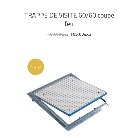
TRAPPE DE VISITE 60/60 coupe
feu
180.00
د.ت
165.00
د.ت
Sale
AJOUTER AU PANIER