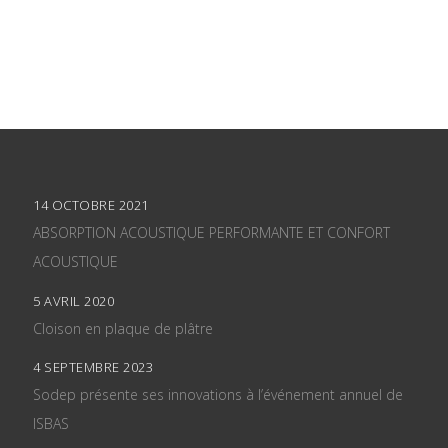
14 OCTOBRE 2021
ABSORPTION ACOUSTIQUE PERFORMANTE ET CONFORT
ACOUSTIQUE
5 AVRIL 2020
Cloison en plaque de plâtre
4 SEPTEMBRE 2023
Sodep présente ses innovations à l’événement annuel de
ISBAS