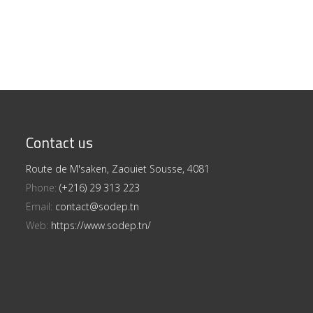
Contact us
Route de M'saken, Zaouiet Sousse, 4081
Phone:
(+216) 29 313 223
Email:
contact@sodep.tn
Web:
https://www.sodep.tn/