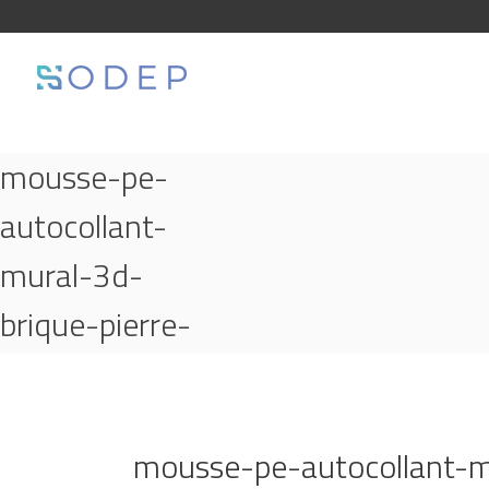
mousse-pe-
autocollant-
mural-3d-
brique-pierre-
en-relief-papier-
peint-avec-pe-
mousse-pe-autocollant-mu
mousse-3d-