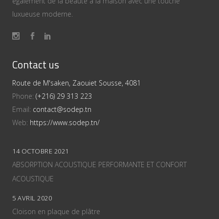
également de la beauté à la maison avec une touche
luxueuse moderne.
Contact us
Route de M'saken, Zaouiet Sousse, 4081
Phone:
(+216) 29 313 223
Email:
contact@sodep.tn
Web:
https://www.sodep.tn/
14 OCTOBRE 2021
ABSORPTION ACOUSTIQUE PERFORMANTE ET CONFORT
ACOUSTIQUE
5 AVRIL 2020
Cloison en plaque de plâtre