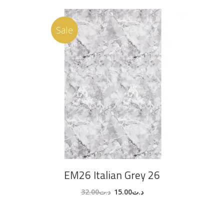
Sale
AJOUTER AU PANIER
EM26 Italian Grey 26
32.00
د.ت
15.00
د.ت