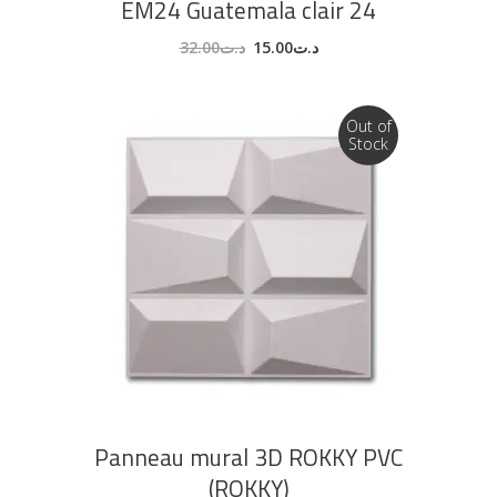
EM24 Guatemala clair 24
32.00
د.ت
15.00
د.ت
Out of
Stock
LIRE LA SUITE
Panneau mural 3D ROKKY PVC
(ROKKY)