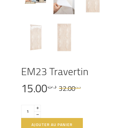
EM23 Travertin
15.00
د.ت
32.00
د.ت
AJOUTER AU PANIER