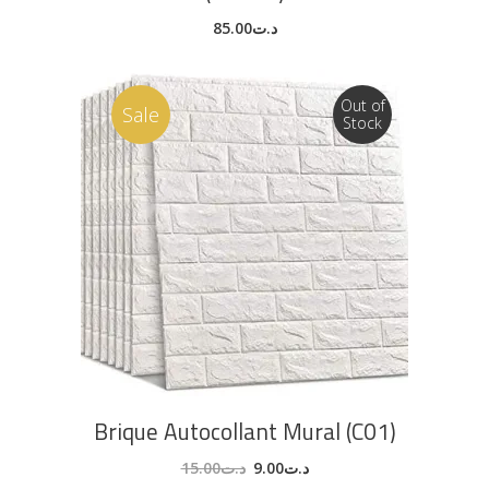
85.00
د.ت
Out of
Sale
Stock
LIRE LA SUITE
Brique Autocollant Mural (C01)
15.00
د.ت
9.00
د.ت